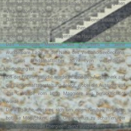
Erweiterung einer direkt am Lago Maggiore gelegenen
Villa in Monvalle (VA).
Das Gebäude aus den 1960er Jahren ist einer neuen Villa
mit einem Infinity-Pool gewichen, die in einem
moderneren Stil als das abgerissene Haus gebaut wurde.
Das wichtigste Merkmal des Anwesens ist seine
wunderbare Lage in der Nähe des Verbano-Seebeckens,
die aus landschaftlicher Sicht von wesentlicher
Bedeutung ist.
Bei der Entwurfsstudie wurde besonderes Augenmerk auf
die Landschaftsgestaltung gelegt, wobei die Aussicht auf
das Gebäude vom Lago Maggiore aus berücksichtigt
wurde.
Die Tatsache, dass es sich um einen Neubau handelte,
bot die Möglichkeit, einen Organismus zu schaffen, der
sich durch höchste Energieeffizienz auszeichnet.