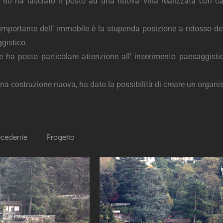
ni 60 ha lasciato il posto ad una nuova Villa realizzata con ca
 importante dell’ immobile è la stupenda posizione a ridosso del
gistico.
e ha posto particolare attenzione all’ inserimento paesaggistic
e una costruzione nuova, ha dato la possibilità di creare un organ
ecedente
Progetto