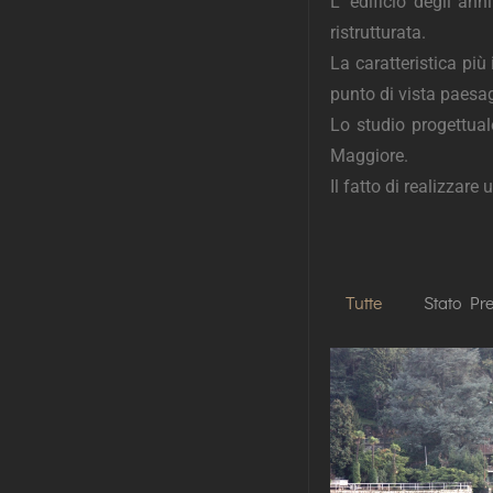
L’ edificio degli an
ristrutturata.
La caratteristica più
punto di vista paesag
Lo studio progettual
Maggiore.
Il fatto di realizzar
Tutte
Stato Pr