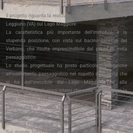
Il progetto riguarda la realizzazione di una Villa, ubicata a
Leggiuno (VA) sul Lago Maggiore.
La caratteristica più importante dell’immobile è la
stupenda posizione, con vista sul bacino lacustre del
Verbano, che risulta imprescindibile dal punto di vista
paesaggistico.
Lo studio progettuale ha posto particolare attenzione
all’inserimento paesaggistico nel rispetto della vista che
si ha dell’immobile dal Lago Maggiore, ed alla
distribuzione degli spazi interni che vada a privilegiare la
vista del bacino lacustre.
La Villa che ne risulterà ha caratteri tipologici moderni, e
sarà dotata di tutti gli impianti che garantiscano una
efficienza energetica di grande livello.
Sul grande terrazzo del piano primo sarà presente una