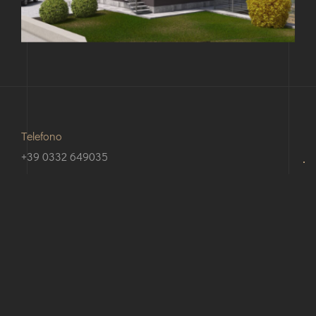
Telefono
+39 0332 649035
Email
info@rrstudio.pro
Dove siamo
Via Verbano 78, 21038 Leggiuno (Va) - Italia - Lago
Maggiore